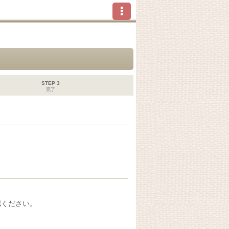
STEP 3
完了
認ください。