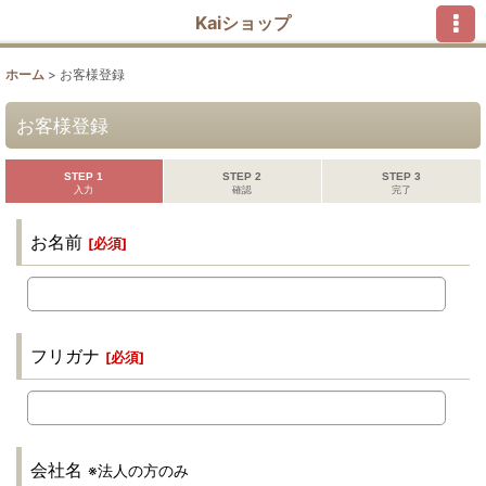
Kaiショップ
ホーム
>
お客様登録
お客様登録
STEP 1
STEP 2
STEP 3
入力
確認
完了
お名前
[
必須
]
フリガナ
[
必須
]
会社名
※法人の方のみ