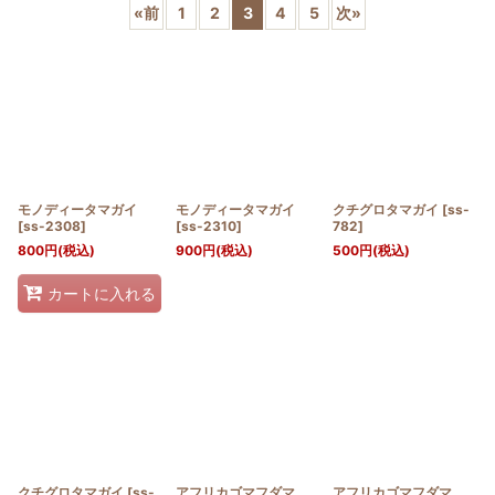
«
前
1
2
3
4
5
次
»
並び順
:
絞り込む
モノディータマガイ
モノディータマガイ
クチグロタマガイ
[
ss-
[
ss-2308
]
[
ss-2310
]
782
]
800
円
(税込)
900
円
(税込)
500
円
(税込)
カートに入れる
クチグロタマガイ
[
ss-
アフリカゴマフダマ
アフリカゴマフダマ