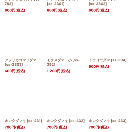
783
]
[
ss-2301
]
[
ss-2302
]
600
円
(税込)
600
円
(税込)
600
円
(税込)
アフリカゴマフダマ
モクメダマ 小
[
ss-
トウヨウダマ
[
ss-394
]
[
ss-2303
]
392
]
900
円
(税込)
600
円
(税込)
1,200
円
(税込)
ホンクダマキ
[
ss-431
]
ホンクダマキ
[
ss-432
]
ホンクダマキ
[
ss-433
]
700
円
(税込)
700
円
(税込)
700
円
(税込)