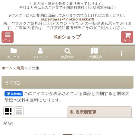
世界の海・陸貝を数多く取り扱っております。
合計１万円以上のご注文で全国送料無料！(大型標本を除く)
ヤフオク！にも定期的に出品しておりますので宜しければご覧ください。
supertopaz747
okironzakka19
尚、ヤフオクご落札分(上記アカウント全て)との一括発送も承っておりま
す。ご希望の場合は、ご注文時に備考欄等にその旨ご記入ください。
Kaiショップ
メニュー
カート
カテゴリ
マイページ
商品検索
ご利用案内
ホーム
>
海貝
>
その他
その他
このアイコンが表示されている商品と同梱すると別途大
型標本送料も無料になります。
表示順変更
閉じる
293
件
表示数
: