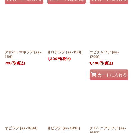
アサイトマキフデ
[
ss-
オロチフデ
[
ss-156
]
エビチャフデ
[
ss-
154
]
1700
]
1,200
円
(税込)
700
円
(税込)
1,400
円
(税込)
カートに入れる
オビフデ
[
ss-1834
]
オビフデ
[
ss-1836
]
クチベニアラフデ
[
ss-
1953
]