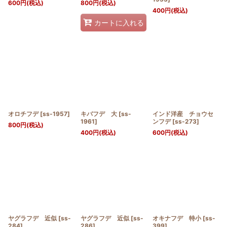
600
円
(税込)
800
円
(税込)
400
円
(税込)
カートに入れる
オロチフデ
[
ss-1957
]
キバフデ 大
[
ss-
インド洋産 チョウセ
1961
]
ンフデ
[
ss-273
]
800
円
(税込)
400
円
(税込)
600
円
(税込)
ヤグラフデ 近似
[
ss-
ヤグラフデ 近似
[
ss-
オキナフデ 特小
[
ss-
284
]
286
]
399
]