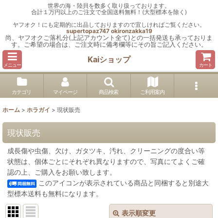
世界の海・陸貝を数多く取り扱っております。
合計１万円以上のご注文で全国送料無料！(大型標本を除く)
ヤフオク！にも定期的に出品しておりますので宜しければご覧ください。
supertopaz747
okironzakka19
尚、ヤフオクご落札分(上記アカウント全て)との一括発送も承っておりま
す。ご希望の場合は、ご注文時に備考欄等にその旨ご記入ください。
Kaiショップ
メニュー
カート
カテゴリ
マイページ
商品検索
ご利用案内
ホーム
>
ホラガイ
>
現状販売
現状販売
成長傷や虫傷、欠け、ガタツキ、汚れ、クリーニングの度合い等
状態は、個体ごとにそれぞれ異なりますので、写真にてよくご確
認の上、ご購入をお願い致します。
このアイコンが表示されている商品と同梱すると別途大
型標本送料も無料になります。
表示順変更
閉じる