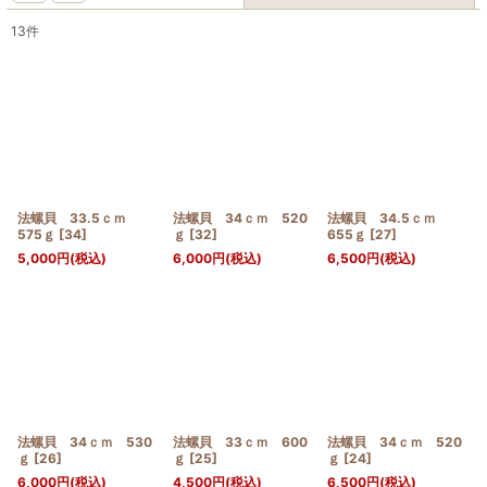
13
件
表示数
:
並び順
:
絞り込む
法螺貝 33.5ｃｍ
法螺貝 34ｃｍ 520
法螺貝 34.5ｃｍ
575ｇ
[
34
]
ｇ
[
32
]
655ｇ
[
27
]
5,000
円
(税込)
6,000
円
(税込)
6,500
円
(税込)
法螺貝 34ｃｍ 530
法螺貝 33ｃｍ 600
法螺貝 34ｃｍ 520
ｇ
[
26
]
ｇ
[
25
]
ｇ
[
24
]
6,000
円
(税込)
4,500
円
(税込)
6,500
円
(税込)