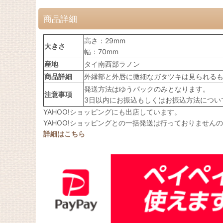
商品詳細
高さ：29mm
大きさ
幅：70mm
産地
タイ南西部ラノン
商品詳細
外縁部と外唇に微細なガタツキは見られる
発送方法はゆうパックのみとなります。
注意事項
3日以内にお振込もしくはお振込方法につい
YAHOO!ショッピングにも出店しています。
YAHOO!ショッピングとの一括発送は行っておりません
詳細はこちら