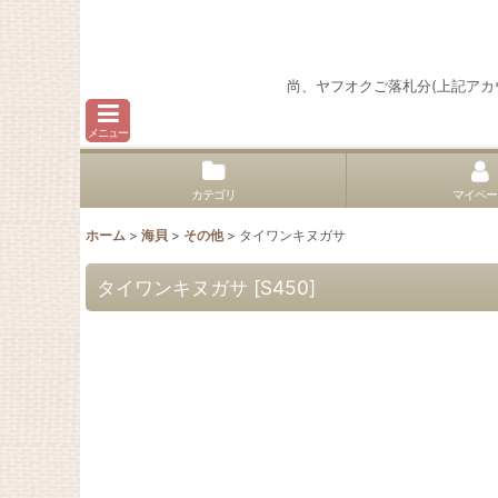
尚、ヤフオクご落札分(上記ア
メニュー
カテゴリ
マイペー
ホーム
>
海貝
>
その他
>
タイワンキヌガサ
タイワンキヌガサ
[
S450
]