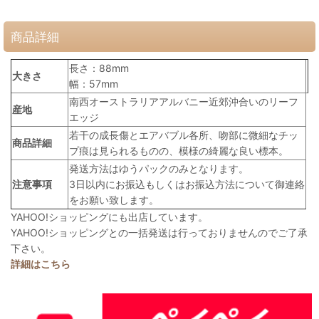
商品詳細
長さ：88mm
大きさ
幅：57mm
南西オーストラリアアルバニー近郊沖合いのリーフ
産地
エッジ
若干の成長傷とエアバブル各所、吻部に微細なチッ
商品詳細
プ痕は見られるものの、模様の綺麗な良い標本。
発送方法はゆうパックのみとなります。
注意事項
3日以内にお振込もしくはお振込方法について御連絡
をお願い致します。
YAHOO!ショッピングにも出店しています。
YAHOO!ショッピングとの一括発送は行っておりませんのでご了承
下さい。
詳細はこちら