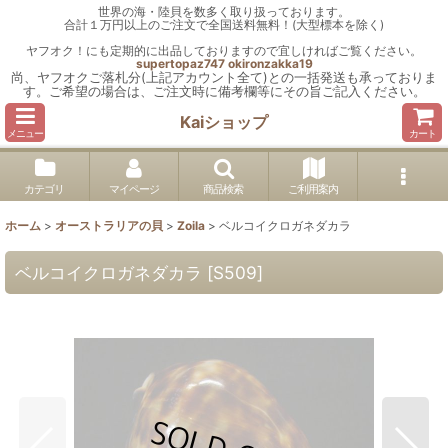
世界の海・陸貝を数多く取り扱っております。
合計１万円以上のご注文で全国送料無料！(大型標本を除く)
ヤフオク！にも定期的に出品しておりますので宜しければご覧ください。
supertopaz747
okironzakka19
尚、ヤフオクご落札分(上記アカウント全て)との一括発送も承っておりま
す。ご希望の場合は、ご注文時に備考欄等にその旨ご記入ください。
Kaiショップ
メニュー
カート
カテゴリ
マイページ
商品検索
ご利用案内
ホーム
>
オーストラリアの貝
>
Zoila
>
ベルコイクロガネダカラ
ベルコイクロガネダカラ
[
S509
]