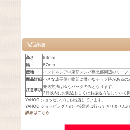
商品詳細
高さ
83mm
幅
57mm
産地
インドネシア中東部スンバ島北部周辺のリーフ
商品詳細
小さな成長傷と吻部に微かなチップ跡があるの
発送方法はゆうパックのみとなります。
注意事項
3日以内にお振込もしくはお振込方法について
YAHOO!ショッピングにも出店しています。
YAHOO!ショッピングとの一括発送は行っておりません
詳細はこちら