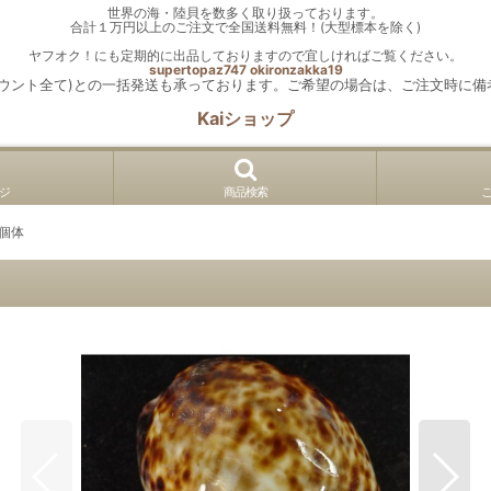
世界の海・陸貝を数多く取り扱っております。
合計１万円以上のご注文で全国送料無料！(大型標本を除く)
ヤフオク！にも定期的に出品しておりますので宜しければご覧ください。
supertopaz747
okironzakka19
カウント全て)との一括発送も承っております。ご希望の場合は、ご注文時に備
Kaiショップ
ジ
商品検索
個体