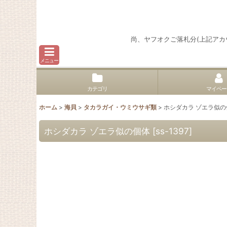
尚、ヤフオクご落札分(上記ア
メニュー
カテゴリ
マイペー
ホーム
>
海貝
>
タカラガイ・ウミウサギ類
>
ホシダカラ ゾエラ似の
ホシダカラ ゾエラ似の個体
[
ss-1397
]