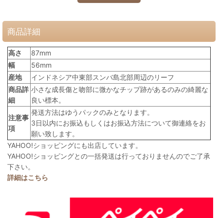
商品詳細
高さ
87mm
幅
56mm
産地
インドネシア中東部スンバ島北部周辺のリーフ
商品詳
小さな成長傷と吻部に微かなチップ跡があるのみの綺麗な
細
良い標本。
発送方法はゆうパックのみとなります。
注意事
3日以内にお振込もしくはお振込方法について御連絡をお
項
願い致します。
YAHOO!ショッピングにも出店しています。
YAHOO!ショッピングとの一括発送は行っておりませんのでご了承
下さい。
詳細はこちら