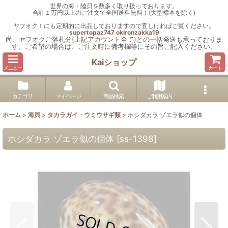
世界の海・陸貝を数多く取り扱っております。
合計１万円以上のご注文で全国送料無料！(大型標本を除く)
ヤフオク！にも定期的に出品しておりますので宜しければご覧ください。
supertopaz747
okironzakka19
尚、ヤフオクご落札分(上記アカウント全て)との一括発送も承っておりま
す。ご希望の場合は、ご注文時に備考欄等にその旨ご記入ください。
Kaiショップ
メニュー
カート
カテゴリ
マイページ
商品検索
ご利用案内
ホーム
>
海貝
>
タカラガイ・ウミウサギ類
>
ホシダカラ ゾエラ似の個体
ホシダカラ ゾエラ似の個体
[
ss-1398
]