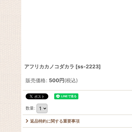
アフリカカノコダカラ
[
ss-2223
]
販売価格
:
500
円
(税込)
数量
:
返品特約に関する重要事項