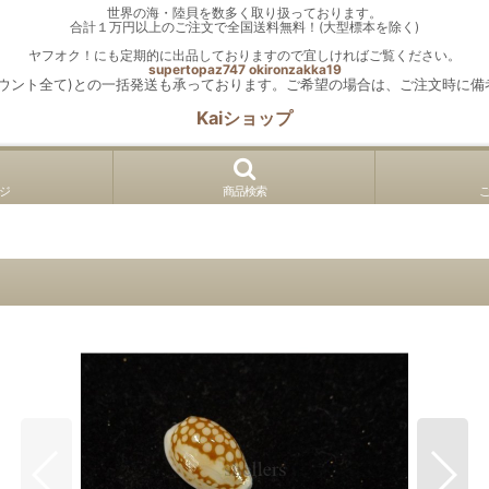
世界の海・陸貝を数多く取り扱っております。
合計１万円以上のご注文で全国送料無料！(大型標本を除く)
ヤフオク！にも定期的に出品しておりますので宜しければご覧ください。
supertopaz747
okironzakka19
カウント全て)との一括発送も承っております。ご希望の場合は、ご注文時に備
Kaiショップ
ジ
商品検索