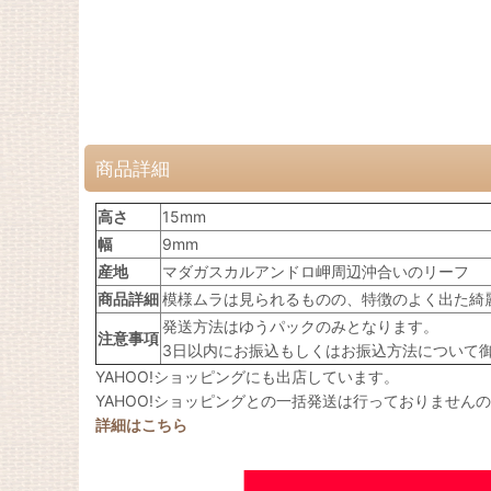
商品詳細
高さ
15mm
幅
9mm
産地
マダガスカルアンドロ岬周辺沖合いのリーフ
商品詳細
模様ムラは見られるものの、特徴のよく出た綺
発送方法はゆうパックのみとなります。
注意事項
3日以内にお振込もしくはお振込方法について
YAHOO!ショッピングにも出店しています。
YAHOO!ショッピングとの一括発送は行っておりません
詳細はこちら