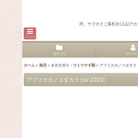
尚、ヤフオクご落札分(上記ア
メニュー
カテゴリ
マイペー
ホーム
>
海貝
>
タカラガイ・ウミウサギ類
>
アフリカカノコダカラ
アフリカカノコダカラ
[
ss-2223
]