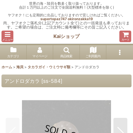
世界の海・陸貝を数多く取り扱っております。
合計１万円以上のご注文で全国送料無料！(大型標本を除く)
ヤフオク！にも定期的に出品しておりますので宜しければご覧ください。
supertopaz747
okironzakka19
尚、ヤフオクご落札分(上記アカウント全て)との一括発送も承っておりま
す。ご希望の場合は、ご注文時に備考欄等にその旨ご記入ください。
Kaiショップ
メニュー
カート
カテゴリ
マイページ
商品検索
ご利用案内
ホーム
>
海貝
>
タカラガイ・ウミウサギ類
>
アンドロダカラ
アンドロダカラ
[
ss-584
]