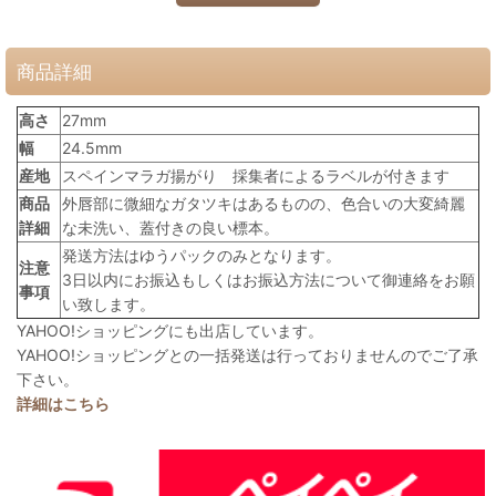
商品詳細
高さ
27mm
幅
24.5mm
産地
スペインマラガ揚がり 採集者によるラベルが付きます
商品
外唇部に微細なガタツキはあるものの、色合いの大変綺麗
詳細
な未洗い、蓋付きの良い標本。
発送方法はゆうパックのみとなります。
注意
3日以内にお振込もしくはお振込方法について御連絡をお願
事項
い致します。
YAHOO!ショッピングにも出店しています。
YAHOO!ショッピングとの一括発送は行っておりませんのでご了承
下さい。
詳細はこちら