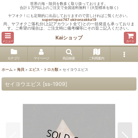
世界の海・陸貝を数多く取り扱っております。
合計１万円以上のご注文で全国送料無料！(大型標本を除く)
ヤフオク！にも定期的に出品しておりますので宜しければご覧ください。
supertopaz747
okironzakka19
尚、ヤフオクご落札分(上記アカウント全て)との一括発送も承っておりま
す。ご希望の場合は、ご注文時に備考欄等にその旨ご記入ください。
Kaiショップ
メニュー
カート
カテゴリ
マイページ
商品検索
ご利用案内
ホーム
>
海貝
>
エビス・トロカ類
>
セイヨウエビス
セイヨウエビス
[
ss-1909
]