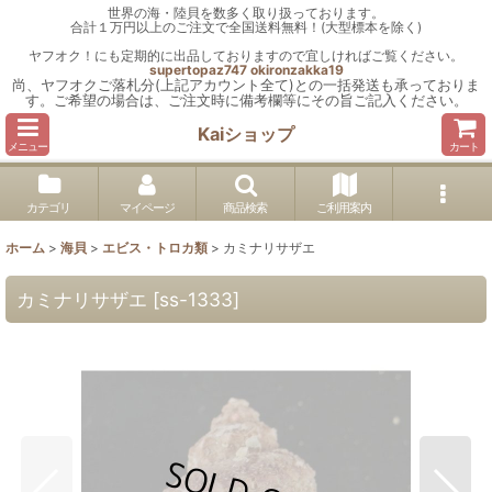
世界の海・陸貝を数多く取り扱っております。
合計１万円以上のご注文で全国送料無料！(大型標本を除く)
ヤフオク！にも定期的に出品しておりますので宜しければご覧ください。
supertopaz747
okironzakka19
尚、ヤフオクご落札分(上記アカウント全て)との一括発送も承っておりま
す。ご希望の場合は、ご注文時に備考欄等にその旨ご記入ください。
Kaiショップ
メニュー
カート
カテゴリ
マイページ
商品検索
ご利用案内
ホーム
>
海貝
>
エビス・トロカ類
>
カミナリサザエ
カミナリサザエ
[
ss-1333
]