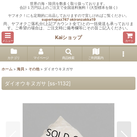
世界の海・陸貝を数多く取り扱っております。
合計１万円以上のご注文で全国送料無料！(大型標本を除く)
ヤフオク！にも定期的に出品しておりますので宜しければご覧ください。
supertopaz747
okironzakka19
尚、ヤフオクご落札分(上記アカウント全て)との一括発送も承っておりま
す。ご希望の場合は、ご注文時に備考欄等にその旨ご記入ください。
Kaiショップ
メニュー
カート
カテゴリ
マイページ
商品検索
ご利用案内
ホーム
>
海貝
>
その他
>
ダイオウキヌガサ
ダイオウキヌガサ
[
ss-1132
]