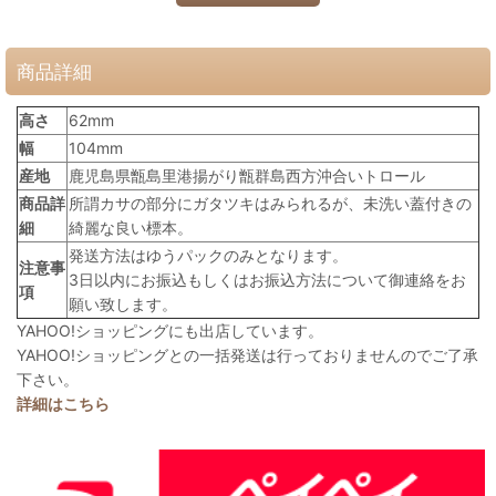
商品詳細
高さ
62mm
幅
104mm
産地
鹿児島県甑島里港揚がり甑群島西方沖合いトロール
商品詳
所謂カサの部分にガタツキはみられるが、未洗い蓋付きの
細
綺麗な良い標本。
発送方法はゆうパックのみとなります。
注意事
3日以内にお振込もしくはお振込方法について御連絡をお
項
願い致します。
YAHOO!ショッピングにも出店しています。
YAHOO!ショッピングとの一括発送は行っておりませんのでご了承
下さい。
詳細はこちら