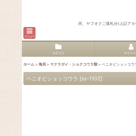
尚、ヤフオクご落札分(上記ア
メニュー
カテゴリ
マイペー
ホーム
>
海貝
>
マクラガイ・ショクコウラ類
>
ベニオビショッコウ
ベニオビショッコウラ
[
ss-1102
]