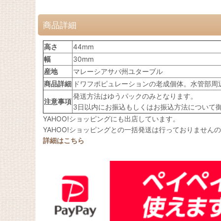
商品詳細
高さ
44mm
幅
30mm
産地
マレーシアサバ州ユターブル
商品詳細
ドワフポピュレーションの老成個体。水管部周
発送方法はゆうパックのみとなります。
注意事項
3日以内にお振込もしくはお振込方法について
YAHOO!ショッピングにも出店しています。
YAHOO!ショッピングとの一括発送は行っておりません
詳細はこちら