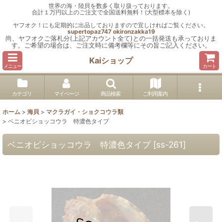
世界の海・陸貝を数多く取り扱っております。
合計１万円以上のご注文で全国送料無料！(大型標本を除く)
ヤフオク！にも定期的に出品しておりますので宜しければご覧ください。
supertopaz747
okironzakka19
尚、ヤフオクご落札分(上記アカウント全て)との一括発送も承っておりま
す。ご希望の場合は、ご注文時に備考欄等にその旨ご記入ください。
Kaiショップ
メニュー
カート
カテゴリ
マイページ
商品検索
ご利用案内
ホーム
>
海貝
>
マクラガイ・ショクコウラ類
>
ベニオビショッコウラ 特濃色タイプ
ベニオビショッコウラ 特濃色タイプ
[
ss-261
]