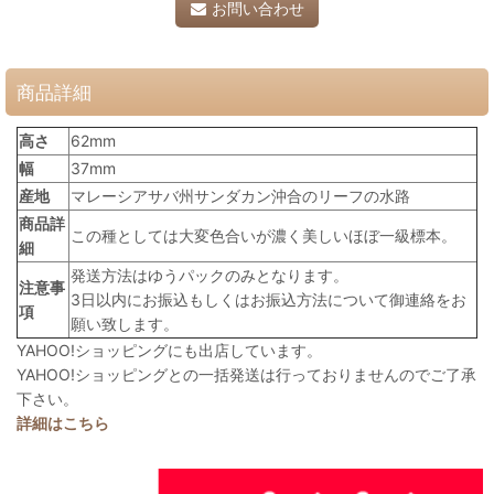
お問い合わせ
商品詳細
高さ
62mm
幅
37mm
産地
マレーシアサバ州サンダカン沖合のリーフの水路
商品詳
この種としては大変色合いが濃く美しいほぼ一級標本。
細
発送方法はゆうパックのみとなります。
注意事
3日以内にお振込もしくはお振込方法について御連絡をお
項
願い致します。
YAHOO!ショッピングにも出店しています。
YAHOO!ショッピングとの一括発送は行っておりませんのでご了承
下さい。
詳細はこちら