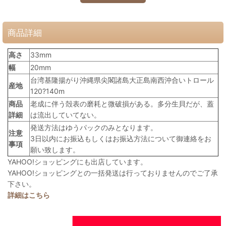
商品詳細
高さ
33mm
幅
20mm
台湾基隆揚がり沖縄県尖閣諸島大正島南西沖合いトロール
産地
120?140m
商品
老成に伴う殻表の磨耗と微破損がある。多分生貝だが、蓋
詳細
は流出していてない。
発送方法はゆうパックのみとなります。
注意
3日以内にお振込もしくはお振込方法について御連絡をお
事項
願い致します。
YAHOO!ショッピングにも出店しています。
YAHOO!ショッピングとの一括発送は行っておりませんのでご了承
下さい。
詳細はこちら