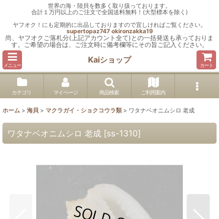
世界の海・陸貝を数多く取り扱っております。
合計１万円以上のご注文で全国送料無料！(大型標本を除く)
ヤフオク！にも定期的に出品しておりますので宜しければご覧ください。
supertopaz747
okironzakka19
尚、ヤフオクご落札分(上記アカウント全て)との一括発送も承っておりま
す。ご希望の場合は、ご注文時に備考欄等にその旨ご記入ください。
Kaiショップ
メニュー
カート
カテゴリ
マイページ
商品検索
ご利用案内
ホーム
>
海貝
>
マクラガイ・ショクコウラ類
>
ワタナベオニムシロ 老成
ワタナベオニムシロ 老成
[
ss-1310
]