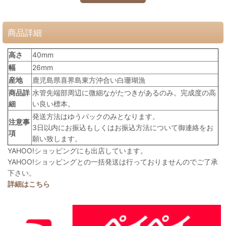
商品詳細
高さ
40mm
幅
26mm
産地
鹿児島県喜界島東方沖合い白珊瑚漁
商品詳
水管先端部周辺に微細ながたつきがあるのみ。完成度の高
細
い良い標本。
発送方法はゆうパックのみとなります。
注意事
3日以内にお振込もしくはお振込方法について御連絡をお
項
願い致します。
YAHOO!ショッピングにも出店しています。
YAHOO!ショッピングとの一括発送は行っておりませんのでご了承
下さい。
詳細はこちら