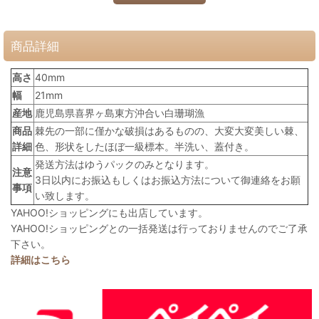
商品詳細
高さ
40mm
幅
21mm
産地
鹿児島県喜界ヶ島東方沖合い白珊瑚漁
商品
棘先の一部に僅かな破損はあるものの、大変大変美しい棘、
詳細
色、形状をしたほぼ一級標本。半洗い、蓋付き。
発送方法はゆうパックのみとなります。
注意
3日以内にお振込もしくはお振込方法について御連絡をお願
事項
い致します。
YAHOO!ショッピングにも出店しています。
YAHOO!ショッピングとの一括発送は行っておりませんのでご了承
下さい。
詳細はこちら