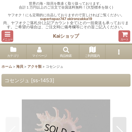
世界の海・陸貝を数多く取り扱っております。
合計１万円以上のご注文で全国送料無料！(大型標本を除く)
ヤフオク！にも定期的に出品しておりますので宜しければご覧ください。
supertopaz747
okironzakka19
尚、ヤフオクご落札分(上記アカウント全て)との一括発送も承っておりま
す。ご希望の場合は、ご注文時に備考欄等にその旨ご記入ください。
Kaiショップ
メニュー
カート
カテゴリ
マイページ
商品検索
ご利用案内
ホーム
>
海貝
>
アクキ類
>
コセンジュ
コセンジュ
[
ss-1453
]