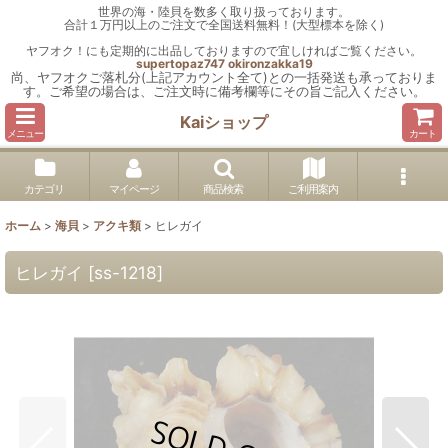
世界の海・陸貝を数多く取り扱っております。
合計１万円以上のご注文で全国送料無料！(大型標本を除く)
ヤフオク！にも定期的に出品しておりますので宜しければご覧ください。
supertopaz747
okironzakka19
尚、ヤフオクご落札分(上記アカウント全て)との一括発送も承っておりま
す。ご希望の場合は、ご注文時に備考欄等にその旨ご記入ください。
Kaiショップ
メニュー
カート
カテゴリ
マイページ
商品検索
ご利用案内
ホーム
>
海貝
>
アクキ類
>
ヒレガイ
ヒレガイ
[
ss-1218
]