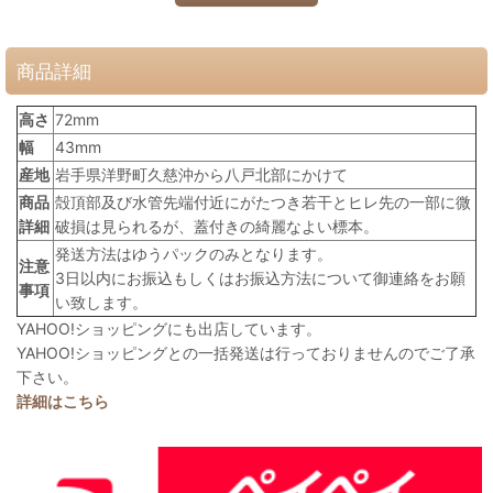
商品詳細
高さ
72mm
幅
43mm
産地
岩手県洋野町久慈沖から八戸北部にかけて
商品
殻頂部及び水管先端付近にがたつき若干とヒレ先の一部に微
詳細
破損は見られるが、蓋付きの綺麗なよい標本。
発送方法はゆうパックのみとなります。
注意
3日以内にお振込もしくはお振込方法について御連絡をお願
事項
い致します。
YAHOO!ショッピングにも出店しています。
YAHOO!ショッピングとの一括発送は行っておりませんのでご了承
下さい。
詳細はこちら