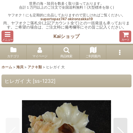
世界の海・陸貝を数多く取り扱っております。
合計１万円以上のご注文で全国送料無料！(大型標本を除く)
ヤフオク！にも定期的に出品しておりますので宜しければご覧ください。
supertopaz747
okironzakka19
尚、ヤフオクご落札分(上記アカウント全て)との一括発送も承っておりま
す。ご希望の場合は、ご注文時に備考欄等にその旨ご記入ください。
Kaiショップ
メニュー
カート
カテゴリ
マイページ
商品検索
ご利用案内
ホーム
>
海貝
>
アクキ類
>
ヒレガイ 大
ヒレガイ 大
[
ss-1232
]