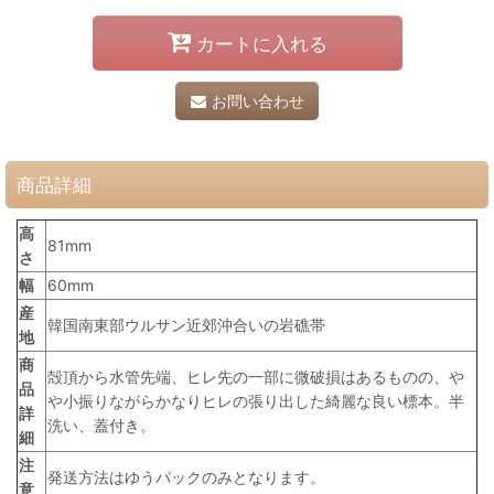
カートに入れる
お問い合わせ
商品詳細
高
81mm
さ
幅
60mm
産
韓国南東部ウルサン近郊沖合いの岩礁帯
地
商
殻頂から水管先端、ヒレ先の一部に微破損はあるものの、や
品
や小振りながらかなりヒレの張り出した綺麗な良い標本。半
詳
洗い、蓋付き。
細
注
発送方法はゆうパックのみとなります。
意