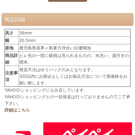
商品詳細
高さ
36mm
幅
20.5mm
産地
鹿児島県喜界ヶ島東方沖合い白珊瑚漁
商品詳
ヒレ先の一部に破損は見られるものの、未洗い、蓋付きの
細
標本。
発送方法はゆうパックのみとなります。
注意事
3日以内にお振込もしくはお振込方法について御連絡をお
項
願い致します。
YAHOO!ショッピングにも出店しています。
YAHOO!ショッピングとの一括発送は行っておりませんのでご了承
下さい。
詳細はこちら