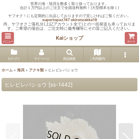
世界の海・陸貝を数多く取り扱っております。
合計１万円以上のご注文で全国送料無料！(大型標本を除く)
ヤフオク！にも定期的に出品しておりますので宜しければご覧ください。
supertopaz747
okironzakka19
尚、ヤフオクご落札分(上記アカウント全て)との一括発送も承っておりま
す。ご希望の場合は、ご注文時に備考欄等にその旨ご記入ください。
Kaiショップ
メニュー
カート
カテゴリ
マイページ
商品検索
ご利用案内
ホーム
>
海貝
>
アクキ類
>
ヒレビレバショウ
ヒレビレバショウ
[
ss-1442
]