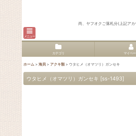
尚、ヤフオクご落札分(上記ア
メニュー
カテゴリ
マイペー
ホーム
>
海貝
>
アクキ類
>
ウタヒメ（オマツリ）ガンセキ
ウタヒメ（オマツリ）ガンセキ
[
ss-1493
]