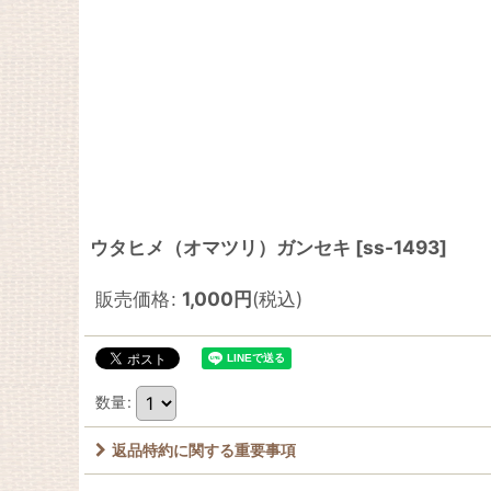
ウタヒメ（オマツリ）ガンセキ
[
ss-1493
]
販売価格
:
1,000
円
(税込)
数量
:
返品特約に関する重要事項