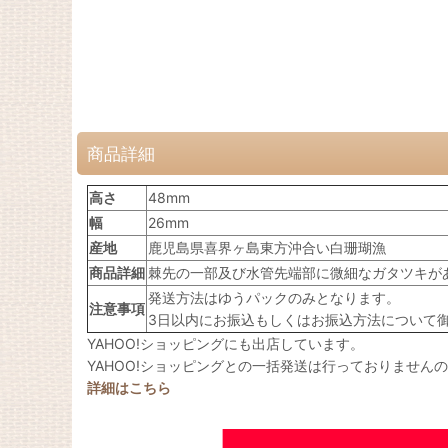
商品詳細
高さ
48mm
幅
26mm
産地
鹿児島県喜界ヶ島東方沖合い白珊瑚漁
商品詳細
棘先の一部及び水管先端部に微細なガタツキが
発送方法はゆうパックのみとなります。
注意事項
3日以内にお振込もしくはお振込方法について
YAHOO!ショッピングにも出店しています。
YAHOO!ショッピングとの一括発送は行っておりません
詳細はこちら