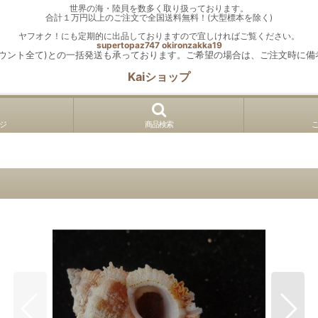
世界の海・陸貝を数多く取り扱っております。
合計１万円以上のご注文で全国送料無料！(大型標本を除く)
ヤフオク！にも定期的に出品しておりますので宜しければご覧ください。
supertopaz747
okironzakka19
カウント全て)との一括発送も承っております。ご希望の場合は、ご注文時に備
Kaiショップ
ジ
商品検索