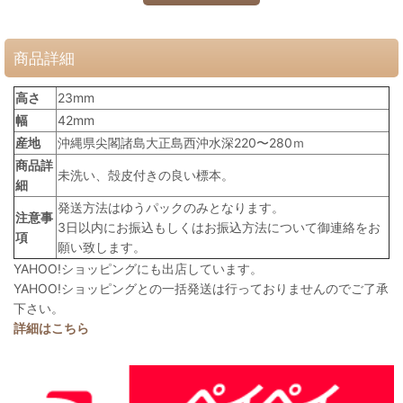
商品詳細
高さ
23mm
幅
42mm
産地
沖縄県尖閣諸島大正島西沖水深220〜280ｍ
商品詳
未洗い、殻皮付きの良い標本。
細
発送方法はゆうパックのみとなります。
注意事
3日以内にお振込もしくはお振込方法について御連絡をお
項
願い致します。
YAHOO!ショッピングにも出店しています。
YAHOO!ショッピングとの一括発送は行っておりませんのでご了承
下さい。
詳細はこちら