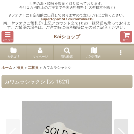
世界の海・陸貝を数多く取り扱っております。
合計１万円以上のご注文で全国送料無料！(大型標本を除く)
ヤフオク！にも定期的に出品しておりますので宜しければご覧ください。
supertopaz747
okironzakka19
尚、ヤフオクご落札分(上記アカウント全て)との一括発送も承っておりま
す。ご希望の場合は、ご注文時に備考欄等にその旨ご記入ください。
Kaiショップ
メニュー
カート
カテゴリ
マイページ
商品検索
ご利用案内
ホーム
>
海貝
>
二枚貝
>
カワムラシャクシ
カワムラシャクシ
[
ss-1621
]