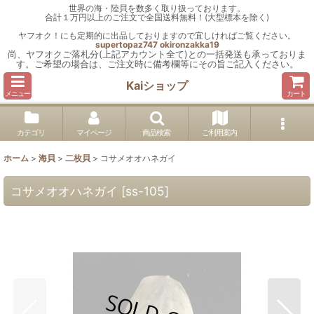
世界の海・陸貝を数多く取り扱っております。
合計１万円以上のご注文で全国送料無料！(大型標本を除く)
ヤフオク！にも定期的に出品しておりますので宜しければご覧ください。
supertopaz747
okironzakka19
尚、ヤフオクご落札分(上記アカウント全て)との一括発送も承っておりま
す。ご希望の場合は、ご注文時に備考欄等にその旨ご記入ください。
Kaiショップ
メニュー
カート
カテゴリ
マイページ
商品検索
ご利用案内
ホーム
>
海貝
>
二枚貝
>
コサメオオハネガイ
コサメオオハネガイ
[
ss-105
]