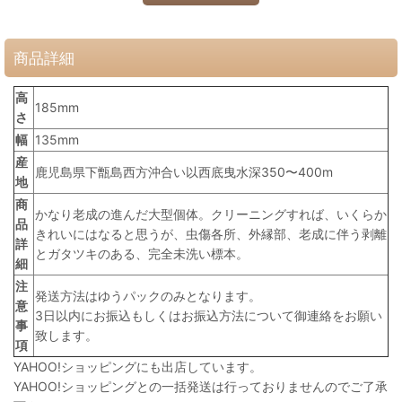
商品詳細
高
185mm
さ
幅
135mm
産
鹿児島県下甑島西方沖合い以西底曳水深350〜400m
地
商
かなり老成の進んだ大型個体。クリーニングすれば、いくらか
品
きれいにはなると思うが、虫傷各所、外縁部、老成に伴う剥離
詳
とガタツキのある、完全未洗い標本。
細
注
発送方法はゆうパックのみとなります。
意
3日以内にお振込もしくはお振込方法について御連絡をお願い
事
致します。
項
YAHOO!ショッピングにも出店しています。
YAHOO!ショッピングとの一括発送は行っておりませんのでご了承