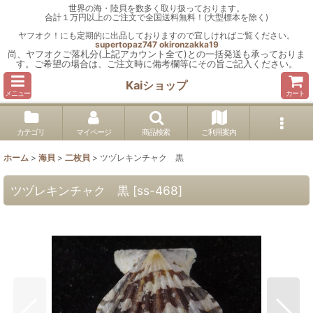
世界の海・陸貝を数多く取り扱っております。
合計１万円以上のご注文で全国送料無料！(大型標本を除く)
ヤフオク！にも定期的に出品しておりますので宜しければご覧ください。
supertopaz747
okironzakka19
尚、ヤフオクご落札分(上記アカウント全て)との一括発送も承っておりま
す。ご希望の場合は、ご注文時に備考欄等にその旨ご記入ください。
Kaiショップ
メニュー
カート
カテゴリ
マイページ
商品検索
ご利用案内
ホーム
>
海貝
>
二枚貝
>
ツヅレキンチャク 黒
ツヅレキンチャク 黒
[
ss-468
]