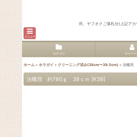
尚、ヤフオクご落札分(上記ア
メニュー
カテゴリ
マイペー
ホーム
>
ホラガイ
>
クリーニング済み(38cm〜39.5cm)
>
法螺貝 
法螺貝 約780ｇ 38ｃｍ
[
K39
]