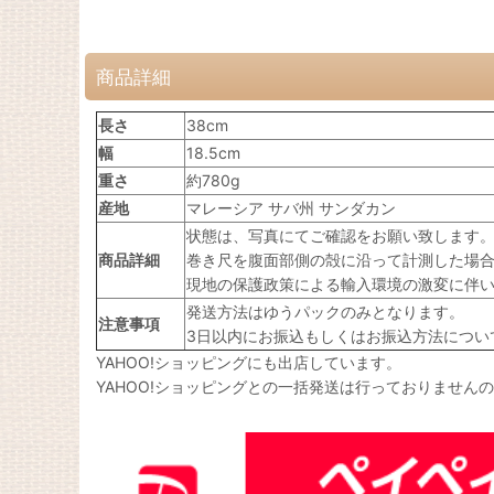
商品詳細
長さ
38cm
幅
18.5cm
重さ
約780g
産地
マレーシア サバ州 サンダカン
状態は、写真にてご確認をお願い致します
商品詳細
巻き尺を腹面部側の殻に沿って計測した場合
現地の保護政策による輸入環境の激変に伴
発送方法はゆうパックのみとなります。
注意事項
3日以内にお振込もしくはお振込方法につい
YAHOO!ショッピングにも出店しています。
YAHOO!ショッピングとの一括発送は行っておりません