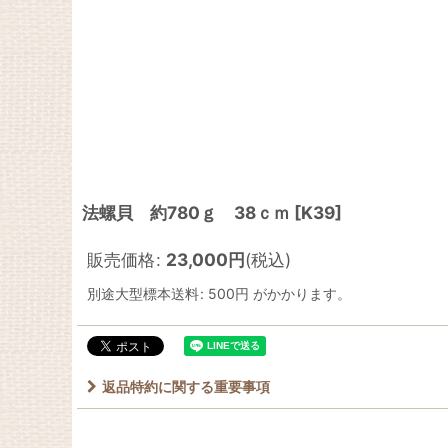
法螺貝 約780ｇ 38ｃｍ
[
K39
]
販売価格
:
23,000
円
(税込)
別途大型標本送料
:
500円
がかかります。
返品特約に関する重要事項