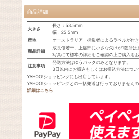
商品詳細
長さ：53.5mm
大きさ
幅：25.5mm
産地
オーストラリア 採集者によるラベルが付
成長傷若干、上唇部に小さな欠けが1箇所は
商品詳細
写真にて標本の詳細をご確認の上ご購入を
発送方法はゆうパックのみとなります。
注意事項
3日以内にお振込もしくはお振込方法につい
YAHOO!ショッピングにも出店しています。
YAHOO!ショッピングとの一括発送は行っておりません
詳細はこちら