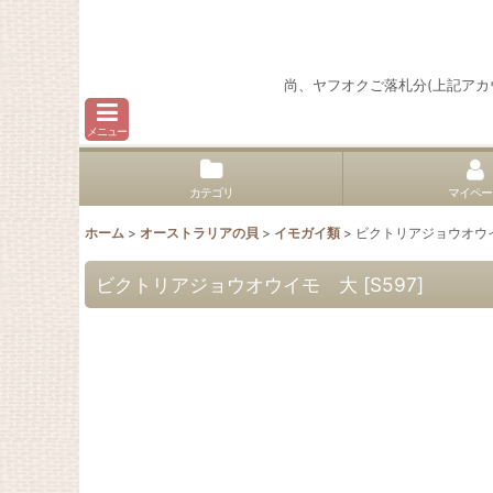
尚、ヤフオクご落札分(上記ア
メニュー
カテゴリ
マイペー
ホーム
>
オーストラリアの貝
>
イモガイ類
>
ビクトリアジョウオウ
ビクトリアジョウオウイモ 大
[
S597
]