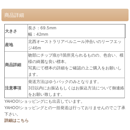
商品詳細
長さ：69.5mm
大きさ
幅：42mm
北西オーストラリアベルニール沖合いのリーフエッ
産地
ジ46m
吻部にチップ痕が1箇所見られるものの、色合い、模
様の綺麗な良い標本。
商品詳細
写真にて標本の詳細をご確認の上ご購入をお願いし
ます。
発送方法はゆうパックのみとなります。
注意事項
3日以内にお振込もしくはお振込方法について御連絡
をお願い致します。
YAHOO!ショッピングにも出店しています。
YAHOO!ショッピングとの一括発送は行っておりませんのでご了承
下さい。
詳細はこちら