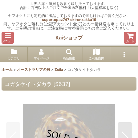
世界の海・陸貝を数多く取り扱っております。
合計１万円以上のご注文で全国送料無料！(大型標本を除く)
ヤフオク！にも定期的に出品しておりますので宜しければご覧ください。
supertopaz747
okironzakka19
尚、ヤフオクご落札分(上記アカウント全て)との一括発送も承っておりま
す。ご希望の場合は、ご注文時に備考欄等にその旨ご記入ください。
Kaiショップ
メニュー
カート
カテゴリ
マイページ
商品検索
ご利用案内
ホーム
>
オーストラリアの貝
>
Zoila
>
コガタケイトダカラ
コガタケイトダカラ
[
S637
]