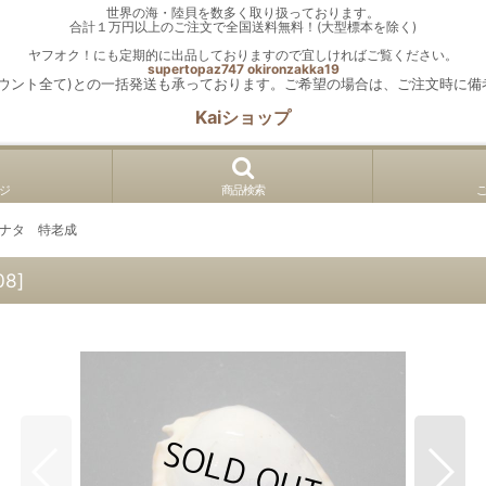
世界の海・陸貝を数多く取り扱っております。
合計１万円以上のご注文で全国送料無料！(大型標本を除く)
ヤフオク！にも定期的に出品しておりますので宜しければご覧ください。
supertopaz747
okironzakka19
カウント全て)との一括発送も承っております。ご希望の場合は、ご注文時に備
Kaiショップ
ジ
商品検索
ナタ 特老成
08
]