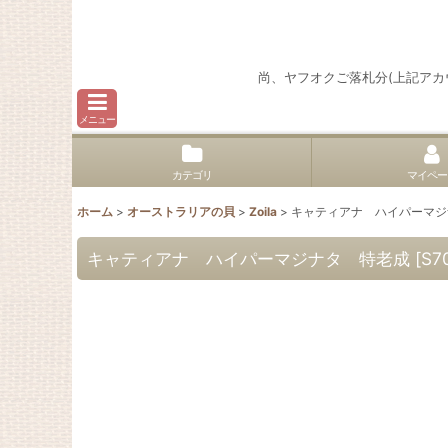
尚、ヤフオクご落札分(上記ア
メニュー
カテゴリ
マイペー
ホーム
>
オーストラリアの貝
>
Zoila
>
キャティアナ ハイパーマジ
キャティアナ ハイパーマジナタ 特老成
[
S7