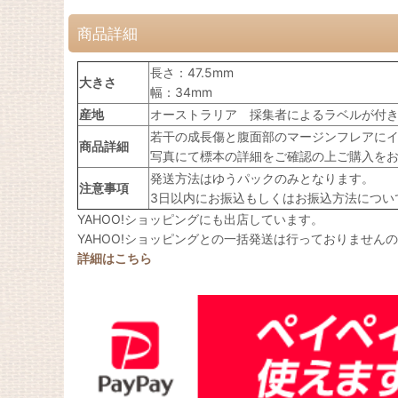
商品詳細
長さ：47.5mm
大きさ
幅：34mm
産地
オーストラリア 採集者によるラベルが付
若干の成長傷と腹面部のマージンフレアに
商品詳細
写真にて標本の詳細をご確認の上ご購入を
発送方法はゆうパックのみとなります。
注意事項
3日以内にお振込もしくはお振込方法につい
YAHOO!ショッピングにも出店しています。
YAHOO!ショッピングとの一括発送は行っておりません
詳細はこちら