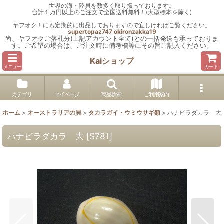
世界の海・陸貝を数多く取り扱っております。
合計１万円以上のご注文で全国送料無料！(大型標本を除く)
ヤフオク！にも定期的に出品しておりますので宜しければご覧ください。
supertopaz747
okironzakka19
尚、ヤフオクご落札分(上記アカウント全て)との一括発送も承っておりま
す。ご希望の場合は、ご注文時に備考欄等にその旨ご記入ください。
Kaiショップ
メニュー
カート
カテゴリ
マイページ
商品検索
ご利用案内
ホーム
>
オーストラリアの貝
>
タカラガイ・ウミウサギ類
>
ハナビラダカラ 大
ハナビラダカラ 大
[
S781
]