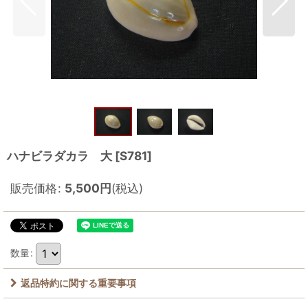
ハナビラダカラ 大
[
S781
]
販売価格
:
5,500
円
(税込)
数量
:
返品特約に関する重要事項