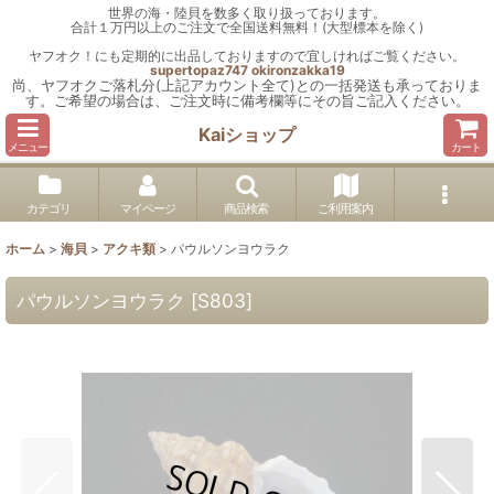
世界の海・陸貝を数多く取り扱っております。
合計１万円以上のご注文で全国送料無料！(大型標本を除く)
ヤフオク！にも定期的に出品しておりますので宜しければご覧ください。
supertopaz747
okironzakka19
尚、ヤフオクご落札分(上記アカウント全て)との一括発送も承っておりま
す。ご希望の場合は、ご注文時に備考欄等にその旨ご記入ください。
Kaiショップ
メニュー
カート
カテゴリ
マイページ
商品検索
ご利用案内
ホーム
>
海貝
>
アクキ類
>
パウルソンヨウラク
パウルソンヨウラク
[
S803
]