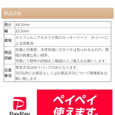
商品詳細
長さ
44.5mm
幅
22.5mm
カリフォルニアカタリナ島のロッキーリーフ ダイバーに
産地
よる採集品
虫傷と付着痕、水管先端にガタツキは見られるものの、模
商品
様の綺麗な良い標本。
詳細
写真にて標本の詳細をご確認の上ご購入をお願いします。
発送方法はゆうパックのみとなります。
注意
3日以内にお振込もしくはお振込方法について御連絡をお
事項
願い致します。