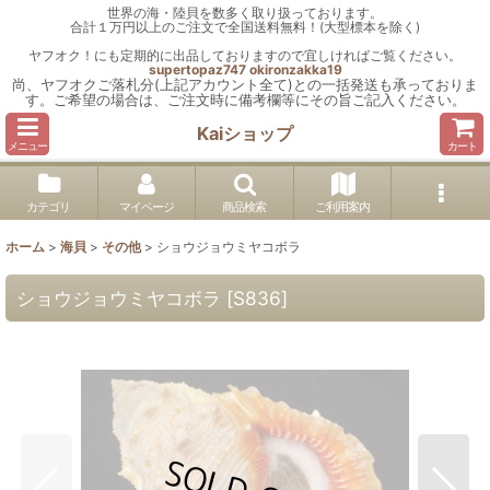
世界の海・陸貝を数多く取り扱っております。
合計１万円以上のご注文で全国送料無料！(大型標本を除く)
ヤフオク！にも定期的に出品しておりますので宜しければご覧ください。
supertopaz747
okironzakka19
尚、ヤフオクご落札分(上記アカウント全て)との一括発送も承っておりま
す。ご希望の場合は、ご注文時に備考欄等にその旨ご記入ください。
Kaiショップ
メニュー
カート
カテゴリ
マイページ
商品検索
ご利用案内
ホーム
>
海貝
>
その他
>
ショウジョウミヤコボラ
ショウジョウミヤコボラ
[
S836
]