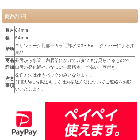
商品詳細
長さ
84mm
幅
54mm
モザンビーク北部ナカラ近郊水深3〜5ｍ ダイバーによる採
産地
集品
商品
外唇から水管、内唇部にかけてガタツキは見られるものの、
詳細
口唇の発色鮮やかなほぼ一級標本。半洗い、蓋付き。
発送方法はゆうパックのみとなります。
注意
3日以内にお振込もしくはお振込方法についてご連絡をお願
事項
いいたします。