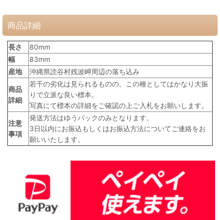
商品詳細
長さ
80mm
幅
83mm
産地
沖縄県読谷村残波岬周辺の落ち込み
若干の劣化は見られるものの、この種としてはかなり大振
商品
りで立派な良い標本。
詳細
写真にて標本の詳細をご確認の上ご入札をお願いします。
発送方法はゆうパックのみとなります。
注意
3日以内にお振込もしくはお振込方法についてご連絡をお
事項
願いいたします。