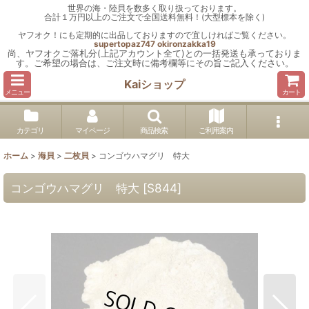
世界の海・陸貝を数多く取り扱っております。
合計１万円以上のご注文で全国送料無料！(大型標本を除く)
ヤフオク！にも定期的に出品しておりますので宜しければご覧ください。
supertopaz747
okironzakka19
尚、ヤフオクご落札分(上記アカウント全て)との一括発送も承っておりま
す。ご希望の場合は、ご注文時に備考欄等にその旨ご記入ください。
Kaiショップ
メニュー
カート
カテゴリ
マイページ
商品検索
ご利用案内
ホーム
>
海貝
>
二枚貝
>
コンゴウハマグリ 特大
コンゴウハマグリ 特大
[
S844
]