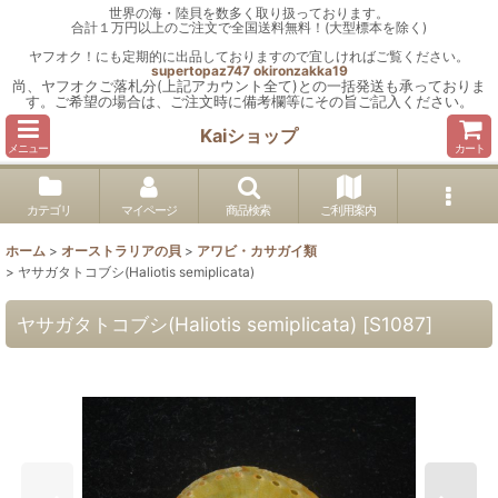
世界の海・陸貝を数多く取り扱っております。
合計１万円以上のご注文で全国送料無料！(大型標本を除く)
ヤフオク！にも定期的に出品しておりますので宜しければご覧ください。
supertopaz747
okironzakka19
尚、ヤフオクご落札分(上記アカウント全て)との一括発送も承っておりま
す。ご希望の場合は、ご注文時に備考欄等にその旨ご記入ください。
Kaiショップ
メニュー
カート
カテゴリ
マイページ
商品検索
ご利用案内
ホーム
>
オーストラリアの貝
>
アワビ・カサガイ類
>
ヤサガタトコブシ(Haliotis semiplicata)
ヤサガタトコブシ(Haliotis semiplicata)
[
S1087
]