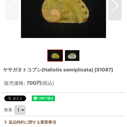
ヤサガタトコブシ(Haliotis semiplicata)
[
S1087
]
販売価格
:
700
円
(税込)
数量
:
返品特約に関する重要事項