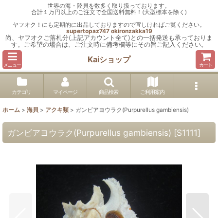
世界の海・陸貝を数多く取り扱っております。
合計１万円以上のご注文で全国送料無料！(大型標本を除く)
ヤフオク！にも定期的に出品しておりますので宜しければご覧ください。
supertopaz747
okironzakka19
尚、ヤフオクご落札分(上記アカウント全て)との一括発送も承っておりま
す。ご希望の場合は、ご注文時に備考欄等にその旨ご記入ください。
Kaiショップ
メニュー
カート
カテゴリ
マイページ
商品検索
ご利用案内
ホーム
>
海貝
>
アクキ類
>
ガンビアヨウラク(Purpurellus gambiensis)
ガンビアヨウラク(Purpurellus gambiensis)
[
S1111
]