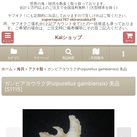
世界の海・陸貝を数多く取り扱っております。
合計１万円以上のご注文で全国送料無料！(大型標本を除く)
ヤフオク！にも定期的に出品しておりますので宜しければご覧ください。
supertopaz747
okironzakka19
尚、ヤフオクご落札分(上記アカウント全て)との一括発送も承っておりま
す。ご希望の場合は、ご注文時に備考欄等にその旨ご記入ください。
Kaiショップ
メニュー
カート
カテゴリ
マイページ
商品検索
ご利用案内
ホーム
>
海貝
>
アクキ類
>
ガンビアヨウラク(Purpurellus gambiensis) 美品
ガンビアヨウラク(Purpurellus gambiensis) 美品
[
S1115
]