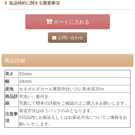
返品特約に関する重要事項
カートに入れる
お問い合わせ
商品詳細
長さ
50mm
幅
34mm
産地
セネガルダカール東部沖合いゴレ島水深20ｍ
商品詳
半洗い、蓋付き。
細
写真にて標本の詳細をご確認の上ご購入をお願いします。
発送方法はゆうパックのみとなります。
注意事
3日以内にお振込もしくはお振込方法についてご連絡をお
項
願いいたします。