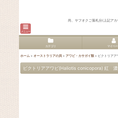
尚、ヤフオクご落札分(上記ア
メニュー
カテゴリ
マイペー
ホーム
>
オーストラリアの貝
>
アワビ・カサガイ類
>
ビクトリアアワビ(
ビクトリアアワビ(Haliotis conicopora) 紅 