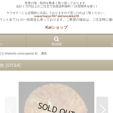
世界の海・陸貝を数多く取り扱っております。
合計１万円以上のご注文で全国送料無料！(大型標本を除く)
ヤフオク！にも定期的に出品しておりますので宜しければご覧ください。
supertopaz747
okironzakka19
カウント全て)との一括発送も承っております。ご希望の場合は、ご注文時に備
Kaiショップ
ジ
商品検索
Haliotis conicopora) 紅 濃色
濃色
[
S1134
]