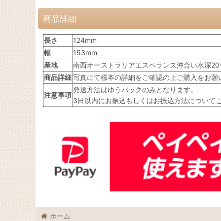
商品詳細
長さ
124mm
幅
153mm
産地
南西オーストラリアエスペランス沖合い水深20
商品詳細
写真にて標本の詳細をご確認の上ご購入をお願
発送方法はゆうパックのみとなります。
注意事項
3日以内にお振込もしくはお振込方法について
ホーム