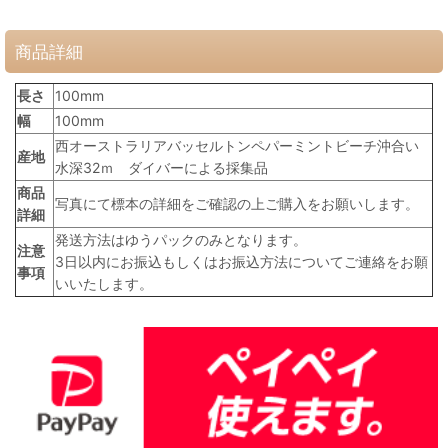
商品詳細
長さ
100mm
幅
100mm
西オーストラリアバッセルトンペパーミントビーチ沖合い
産地
水深32ｍ ダイバーによる採集品
商品
写真にて標本の詳細をご確認の上ご購入をお願いします。
詳細
発送方法はゆうパックのみとなります。
注意
3日以内にお振込もしくはお振込方法についてご連絡をお願
事項
いいたします。