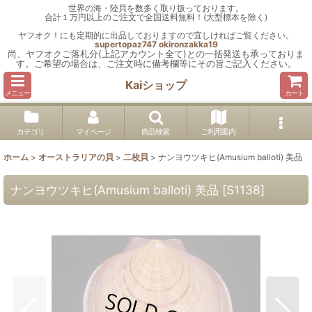
世界の海・陸貝を数多く取り扱っております。
合計１万円以上のご注文で全国送料無料！(大型標本を除く)
ヤフオク！にも定期的に出品しておりますので宜しければご覧ください。
supertopaz747
okironzakka19
尚、ヤフオクご落札分(上記アカウント全て)との一括発送も承っておりま
す。ご希望の場合は、ご注文時に備考欄等にその旨ご記入ください。
Kaiショップ
メニュー
カート
カテゴリ
マイページ
商品検索
ご利用案内
ホーム
>
オーストラリアの貝
>
二枚貝
>
ナンヨウツキヒ(Amusium balloti) 美品
ナンヨウツキヒ(Amusium balloti) 美品
[
S1138
]