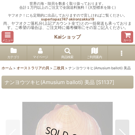
世界の海・陸貝を数多く取り扱っております。
合計１万円以上のご注文で全国送料無料！(大型標本を除く)
ヤフオク！にも定期的に出品しておりますので宜しければご覧ください。
supertopaz747
okironzakka19
尚、ヤフオクご落札分(上記アカウント全て)との一括発送も承っておりま
す。ご希望の場合は、ご注文時に備考欄等にその旨ご記入ください。
Kaiショップ
メニュー
カート
カテゴリ
マイページ
商品検索
ご利用案内
ホーム
>
オーストラリアの貝
>
二枚貝
>
ナンヨウツキヒ(Amusium balloti) 美品
ナンヨウツキヒ(Amusium balloti) 美品
[
S1137
]