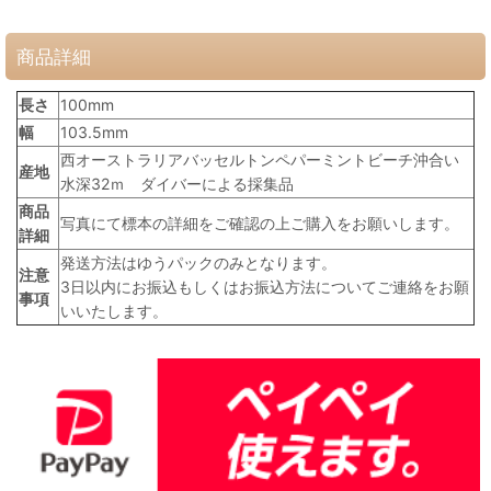
商品詳細
長さ
100mm
幅
103.5mm
西オーストラリアバッセルトンペパーミントビーチ沖合い
産地
水深32ｍ ダイバーによる採集品
商品
写真にて標本の詳細をご確認の上ご購入をお願いします。
詳細
発送方法はゆうパックのみとなります。
注意
3日以内にお振込もしくはお振込方法についてご連絡をお願
事項
いいたします。