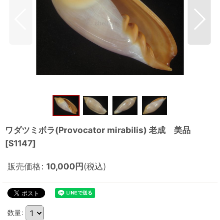
ワダツミボラ(Provocator mirabilis) 老成 美品
[
S1147
]
販売価格
:
10,000
円
(税込)
数量
: