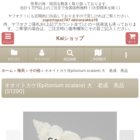
世界の海・陸貝を数多く取り扱っております。
合計１万円以上のご注文で全国送料無料！(大型標本を除く)
ヤフオク！にも定期的に出品しておりますので宜しければご覧ください。
supertopaz747
okironzakka19
尚、ヤフオクご落札分(上記アカウント全て)との一括発送も承っておりま
す。ご希望の場合は、ご注文時に備考欄等にその旨ご記入ください。
Kaiショップ
メニュー
カート
カテゴリ
マイページ
商品検索
ご利用案内
ホーム
>
海貝
>
その他
>
オオイトカケ(Epitonium scalare) 大 老成 美品
オオイトカケ(Epitonium scalare) 大 老成 美品
[
S1290
]