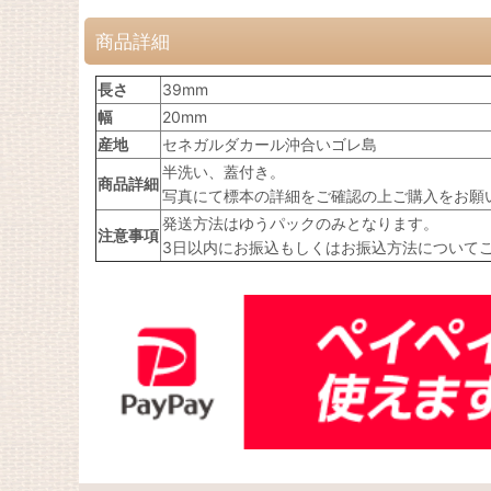
商品詳細
長さ
39mm
幅
20mm
産地
セネガルダカール沖合いゴレ島
半洗い、蓋付き。
商品詳細
写真にて標本の詳細をご確認の上ご購入をお願
発送方法はゆうパックのみとなります。
注意事項
3日以内にお振込もしくはお振込方法について