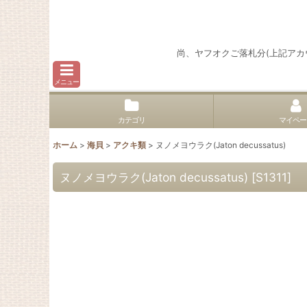
尚、ヤフオクご落札分(上記ア
メニュー
カテゴリ
マイペー
ホーム
>
海貝
>
アクキ類
>
ヌノメヨウラク(Jaton decussatus)
ヌノメヨウラク(Jaton decussatus)
[
S1311
]