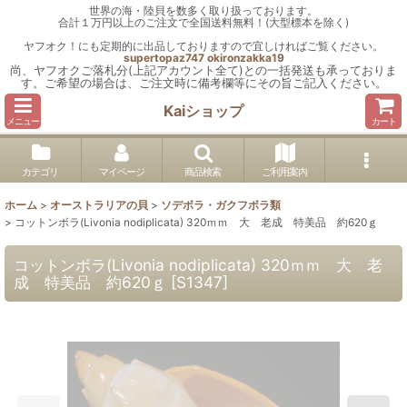
世界の海・陸貝を数多く取り扱っております。
合計１万円以上のご注文で全国送料無料！(大型標本を除く)
ヤフオク！にも定期的に出品しておりますので宜しければご覧ください。
supertopaz747
okironzakka19
尚、ヤフオクご落札分(上記アカウント全て)との一括発送も承っておりま
す。ご希望の場合は、ご注文時に備考欄等にその旨ご記入ください。
Kaiショップ
メニュー
カート
カテゴリ
マイページ
商品検索
ご利用案内
ホーム
>
オーストラリアの貝
>
ソデボラ・ガクフボラ類
>
コットンボラ(Livonia nodiplicata) 320ｍｍ 大 老成 特美品 約620ｇ
コットンボラ(Livonia nodiplicata) 320ｍｍ 大 老
成 特美品 約620ｇ
[
S1347
]