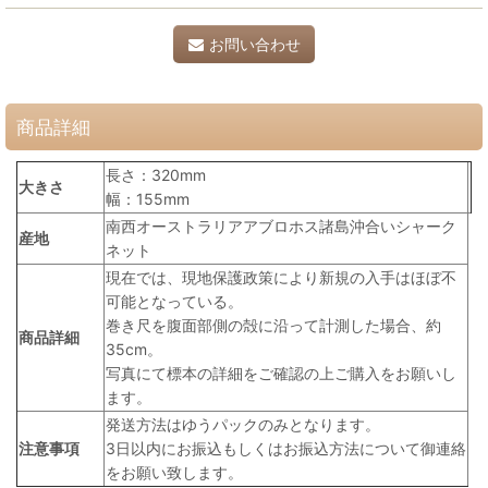
お問い合わせ
商品詳細
長さ：320mm
大きさ
幅：155mm
南西オーストラリアアブロホス諸島沖合いシャーク
産地
ネット
現在では、現地保護政策により新規の入手はほぼ不
可能となっている。
巻き尺を腹面部側の殻に沿って計測した場合、約
商品詳細
35cm。
写真にて標本の詳細をご確認の上ご購入をお願いし
ます。
発送方法はゆうパックのみとなります。
注意事項
3日以内にお振込もしくはお振込方法について御連絡
をお願い致します。