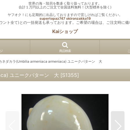
世界の海・陸貝を数多く取り扱っております。
合計１万円以上のご注文で全国送料無料！(大型標本を除く)
ヤフオク！にも定期的に出品しておりますので宜しければご覧ください。
supertopaz747
okironzakka19
カウント全て)との一括発送も承っております。ご希望の場合は、ご注文時に備
Kaiショップ
ジ
商品検索
ダカラ(Umbilia armeniaca armeniaca) ユニークパターン 大
eniaca) ユニークパターン 大
[
S1355
]