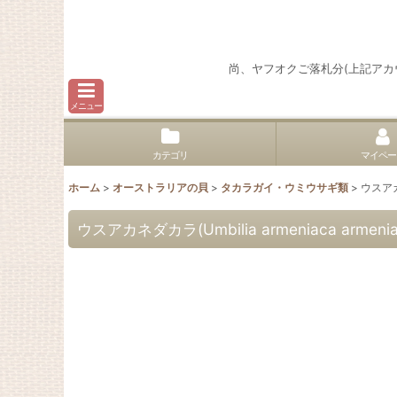
尚、ヤフオクご落札分(上記ア
メニュー
カテゴリ
マイペー
ホーム
>
オーストラリアの貝
>
タカラガイ・ウミウサギ類
>
ウスアカネ
ウスアカネダカラ(Umbilia armeniaca arm