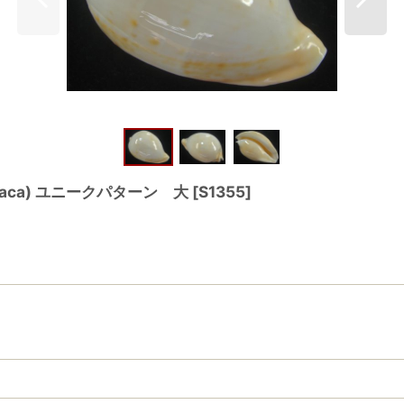
eniaca) ユニークパターン 大
[
S1355
]