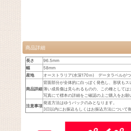
商品詳細
長さ
96.5mm
幅
58mm
産地
オーストラリア(水深170ｍ) データラベルが
背面部分が全体的に白っぽく発色し、形状もス
商品詳細
薄い成長傷は見られるものの、この種としては
写真にて標本の詳細をご確認の上ご購入をお願
発送方法はゆうパックのみとなります。
注意事項
3日以内にお振込もしくはお振込方法について