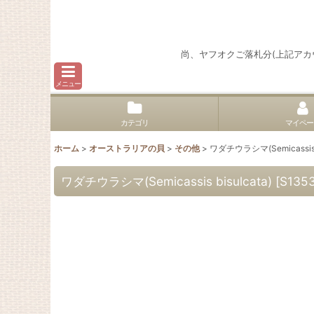
尚、ヤフオクご落札分(上記ア
メニュー
カテゴリ
マイペー
ホーム
>
オーストラリアの貝
>
その他
>
ワダチウラシマ(Semicassis b
ワダチウラシマ(Semicassis bisulcata)
[
S135