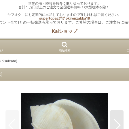
世界の海・陸貝を数多く取り扱っております。
合計１万円以上のご注文で全国送料無料！(大型標本を除く)
ヤフオク！にも定期的に出品しておりますので宜しければご覧ください。
supertopaz747
okironzakka19
カウント全て)との一括発送も承っております。ご希望の場合は、ご注文時に備
Kaiショップ
ジ
商品検索
isulcata)
3
]