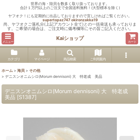
世界の海・陸貝を数多く取り扱っております。
合計１万円以上のご注文で全国送料無料！(大型標本を除く)
ヤフオク！にも定期的に出品しておりますので宜しければご覧ください。
supertopaz747
okironzakka19
尚、ヤフオクご落札分(上記アカウント全て)との一括発送も承っておりま
す。ご希望の場合は、ご注文時に備考欄等にその旨ご記入ください。
Kaiショップ
メニュー
カート
カテゴリ
マイページ
商品検索
ご利用案内
ホーム
>
海貝
>
その他
>
デニスンオニムシロ(Morum dennisoni) 大 特老成 美品
デニスンオニムシロ(Morum dennisoni) 大 特老成
美品
[
S1387
]