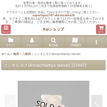
世界の海・陸貝を数多く取り扱っております。
合計１万円以上のご注文で全国送料無料！(大型標本を除く)
ヤフオク！にも定期的に出品しておりますので宜しければご覧ください。
supertopaz747
okironzakka19
尚、ヤフオクご落札分(上記アカウント全て)との一括発送も承っておりま
す。ご希望の場合は、ご注文時に備考欄等にその旨ご記入ください。
Kaiショップ
メニュー
カート
カテゴリ
マイページ
商品検索
ご利用案内
ホーム
>
海貝
>
二枚貝
>
ニシキヒヨク(Annachlamys reevei)
ニシキヒヨク(Annachlamys reevei)
[
S1447
]