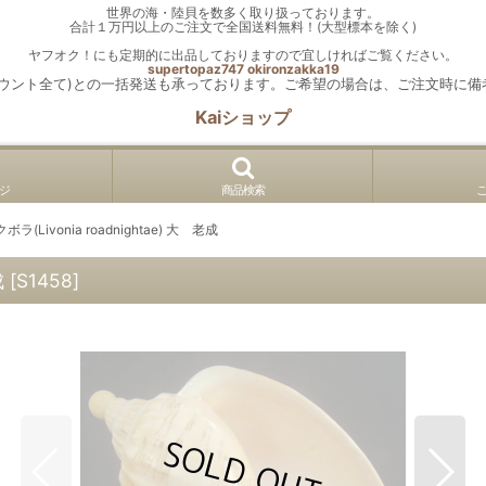
世界の海・陸貝を数多く取り扱っております。
合計１万円以上のご注文で全国送料無料！(大型標本を除く)
ヤフオク！にも定期的に出品しておりますので宜しければご覧ください。
supertopaz747
okironzakka19
カウント全て)との一括発送も承っております。ご希望の場合は、ご注文時に備
Kaiショップ
ジ
商品検索
ラ(Livonia roadnightae) 大 老成
成
[
S1458
]