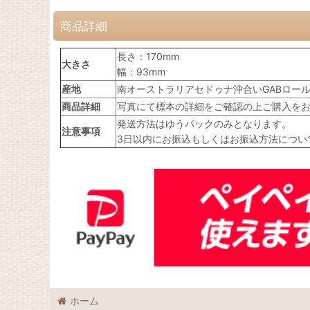
商品詳細
長さ：170mm
大きさ
幅：93mm
産地
南オーストラリアセドゥナ沖合いGABロール水
商品詳細
写真にて標本の詳細をご確認の上ご購入を
発送方法はゆうパックのみとなります。
注意事項
3日以内にお振込もしくはお振込方法につい
ホーム