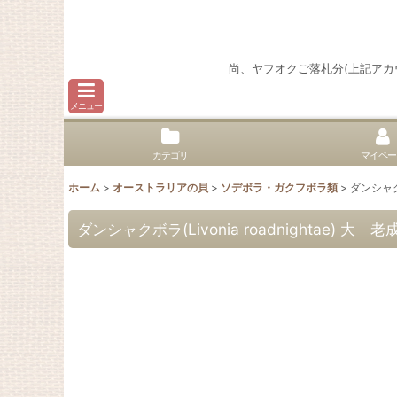
尚、ヤフオクご落札分(上記ア
メニュー
カテゴリ
マイペー
ホーム
>
オーストラリアの貝
>
ソデボラ・ガクフボラ類
>
ダンシャクボ
ダンシャクボラ(Livonia roadnightae) 大 老