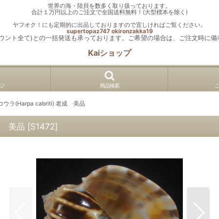
世界の海・陸貝を数多く取り扱っております。
合計１万円以上のご注文で全国送料無料！(大型標本を除く)
ヤフオク！にも定期的に出品しておりますので宜しければご覧ください。
supertopaz747
okironzakka19
カウント全て)との一括発送も承っております。ご希望の場合は、ご注文時に備
Kaiショップ
ジ
商品検索
(Harpa cabriti) 老成 美品
老成 美品
[
S1472
]