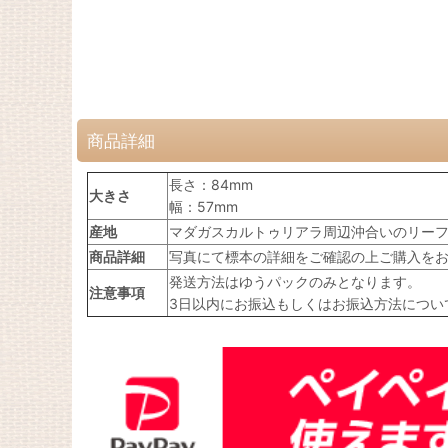
商品詳細
長さ：84mm
大きさ
幅：57mm
産地
マダガスカルトゥリアラ周辺沖合いのリー
商品詳細
写真にて標本の詳細をご確認の上ご購入を
発送方法はゆうパックのみとなります。
注意事項
3日以内にお振込もしくはお振込方法につい