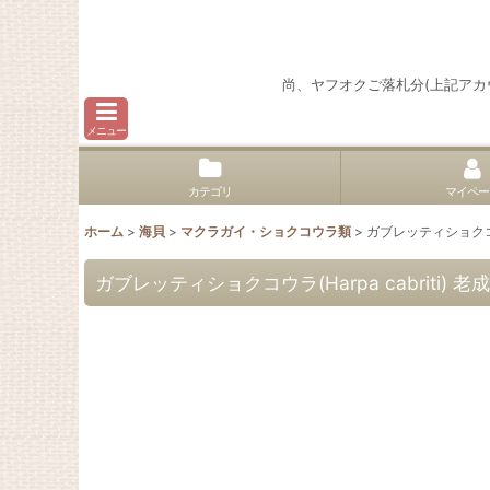
尚、ヤフオクご落札分(上記ア
メニュー
カテゴリ
マイペー
ホーム
>
海貝
>
マクラガイ・ショクコウラ類
>
ガブレッティショクコウラ
ガブレッティショクコウラ(Harpa cabriti) 