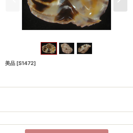
老成 美品
[
S1472
]