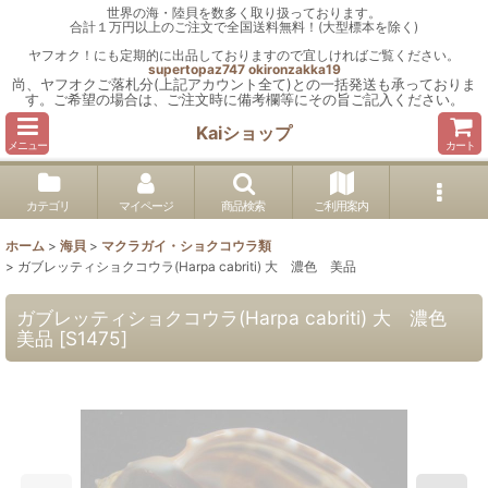
世界の海・陸貝を数多く取り扱っております。
合計１万円以上のご注文で全国送料無料！(大型標本を除く)
ヤフオク！にも定期的に出品しておりますので宜しければご覧ください。
supertopaz747
okironzakka19
尚、ヤフオクご落札分(上記アカウント全て)との一括発送も承っておりま
す。ご希望の場合は、ご注文時に備考欄等にその旨ご記入ください。
Kaiショップ
メニュー
カート
カテゴリ
マイページ
商品検索
ご利用案内
ホーム
>
海貝
>
マクラガイ・ショクコウラ類
>
ガブレッティショクコウラ(Harpa cabriti) 大 濃色 美品
ガブレッティショクコウラ(Harpa cabriti) 大 濃色
美品
[
S1475
]